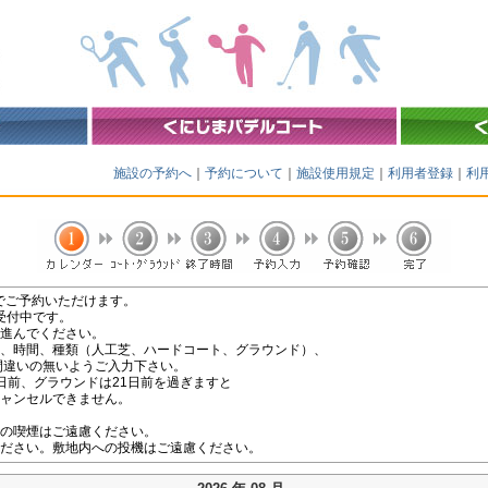
施設の予約へ
｜
予約について
｜
施設使用規定
｜
利用者登録
｜
利
日までご予約いただけます。
を受付中です。
進んでください。
、時間、種類（人工芝、ハードコート、グラウンド）、
間違いの無いようご入力下さい。
日前、グラウンドは21日前を過ぎますと
ャンセルできません。
の喫煙はご遠慮ください。
ださい。敷地内への投機はご遠慮ください。